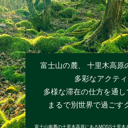
富士山の麓、
十里木高原
多彩なアクティ
多様な滞在の仕方を通し
まるで別世界で過ごす
富士山南麓の十里木高原にあるMOSS十里木